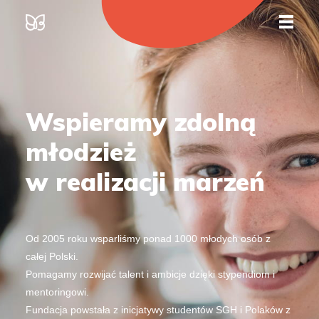
Main Navigation
Wspieramy zdolną
młodzież
w realizacji marzeń
Od 2005 roku wsparliśmy ponad 1000 młodych osób z
całej Polski.
Pomagamy rozwijać talent i ambicje dzięki stypendiom i
mentoringowi.
Fundacja powstała z inicjatywy studentów SGH i Polaków z