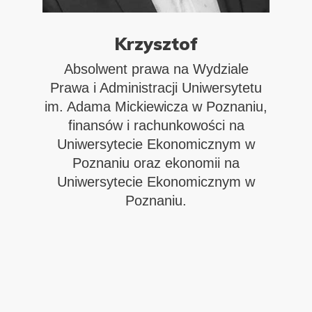
Krzysztof
tka
Absolwent prawa na Wydziale
z
Prawa i Administracji Uniwersytetu
pl
.
im. Adama Mickiewicza w Poznaniu,
m
ady
finansów i rachunkowości na
ko
apu
Uniwersytecie Ekonomicznym w
je
Poznaniu oraz ekonomii na
.
Uniwersytecie Ekonomicznym w
Mi
na
Poznaniu.
wa i